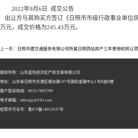
2022
年
9
月
6
日
成交公告
出让方与其购买方签订
《
日照市市级行政事业单位
万元，
成交价格为
245.43万元
。
上一条：
日照中建交通服务有限公司所属日照西站房产三年使用权转让项
版权所有：山东蓝色经济区产权交易有限公司
地址：山东省日照市东港区烟台路197号国际金融中心1号B座8楼
客户投诉热线：0633-7893789
电子邮箱：sdlscqjy@163.com
经营许可证号：鲁ICP备14012037号